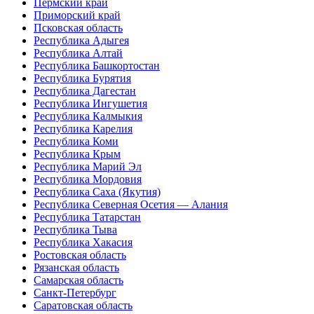
Пермский край
Приморский край
Псковская область
Республика Адыгея
Республика Алтай
Республика Башкортостан
Республика Бурятия
Республика Дагестан
Республика Ингушетия
Республика Калмыкия
Республика Карелия
Республика Коми
Республика Крым
Республика Марий Эл
Республика Мордовия
Республика Саха (Якутия)
Республика Северная Осетия — Алания
Республика Татарстан
Республика Тыва
Республика Хакасия
Ростовская область
Рязанская область
Самарская область
Санкт-Петербург
Саратовская область