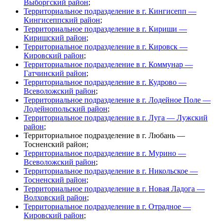
Выборгский район
;
Территориальное подразделение в г. Кингисепп —
Кингисеппский район
;
Территориальное подразделение в г. Кириши —
Киришский район
;
Территориальное подразделение в г. Кировск —
Кировский район
;
Территориальное подразделение в г. Коммунар —
Гатчинский район
;
Территориальное подразделение в г. Кудрово —
Всеволожский район
;
Территориальное подразделение в г. Лодейное Поле —
Лодейнопольский район
;
Территориальное подразделение в г. Луга — Лужский
район
;
Территориальное подразделение в г. Любань —
Тосненский район;
Территориальное подразделение в г. Мурино —
Всеволожский район
;
Территориальное подразделение в г. Никольское —
Тосненский район
;
Территориальное подразделение в г. Новая Ладога —
Волховский район
;
Территориальное подразделение в г. Отрадное —
Кировский район
;