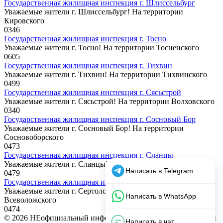
Государственная жилищная инспекция г. Шлиссельбург
Уважаемые жители г. Шлиссельбург! На территории
Кировского
0
346
Государственная жилищная инспекция г. Тосно
Уважаемые жители г. Тосно! На территории Тосненского
0
605
Государственная жилищная инспекция г. Тихвин
Уважаемые жители г. Тихвин! На территории Тихвинского
0
499
Государственная жилищная инспекция г. Сясьстрой
Уважаемые жители г. Сясьстрой! На территории Волховского
0
340
Государственная жилищная инспекция г. Сосновый Бор
Уважаемые жители г. Сосновый Бор! На территории
Сосновоборского
0
473
Государственная жилищная инспекция г. Сланцы
Уважаемые жители г. Сланцы! На территории Сланцевского
0
479
Государственная жилищная инспекция г. Сертолово
Уважаемые жители г. Сертолово! На территории
Всеволожского
0
474
© 2026 НЕофициальный информационный сайт, содержащий