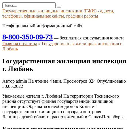
Перейти
Search
к
for:
Государственные жилищные инспекции (ГЖИ) - адреса,
содержанию
телефоны, официальные сайты, графики работы
Неофициальный информационный сайт
8-800-350-09-73
— бесплатная консультация
юриста
Главная страница
»
Государственная жилищная инспекция г.
Любань
Государственная жилищная инспекция
г. Любань
Автор
admin
На чтение
4 мин.
Просмотров
324
Опубликовано
30.05.2022
Уважаемые жители г. Любань! На территории Тосненского
района отсутствует филиал государственной жилищной
инспекции. Обращаться необходимо в Комитет
государственного жилищного надзора и контроля
Ленинградской области, расположенный в Санкт-Петербурге.
Комитет государственного жилищного