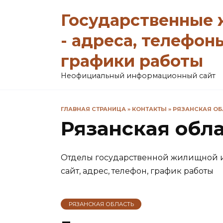
Перейти
Государственные
к
содержанию
- адреса, телефон
графики работы
Неофициальный информационный сайт
ГЛАВНАЯ СТРАНИЦА
»
КОНТАКТЫ
»
РЯЗАНСКАЯ ОБ
Рязанская обл
Отделы государственной жилищной 
сайт, адрес, телефон, график работы
РЯЗАНСКАЯ ОБЛАСТЬ