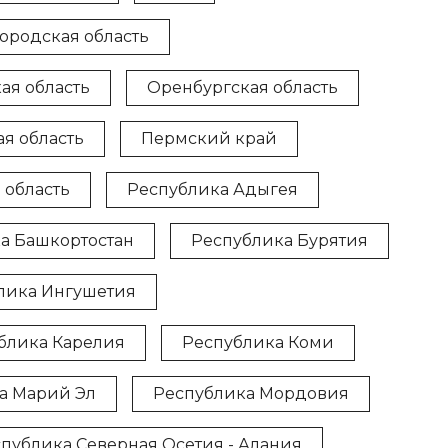
ородская область
ая область
Оренбургская область
я область
Пермский край
 область
Республика Адыгея
а Башкортостан
Республика Бурятия
лика Ингушетия
блика Карелия
Республика Коми
а Марий Эл
Республика Мордовия
публика Северная Осетия - Алания