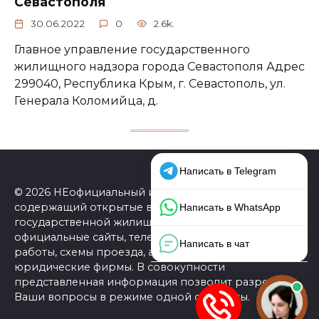
Севастополя
30.06.2022
0
2.6k.
Главное управление государственного
жилищного надзора города Севастополя Адрес
299040, Республика Крым, г. Севастополь, ул.
Генерала Коломийца, д.
© 2026 НЕофициальный информационный сайт,
содержащий открытые выверенные данные о
государственной жилищной инспекции (ГЖИ):
официальные сайты, телефоны, адреса, графики
работы, схемы проезда, а также ссылки на
юридические фирмы. В совокупности
представленная информация позволит разрешить
Ваши вопросы в режиме одной страницы.