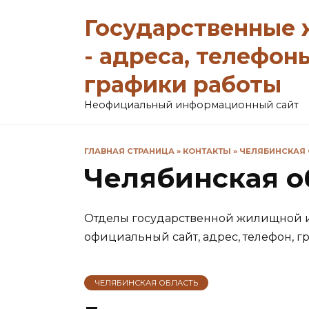
Перейти
Государственные
к
содержанию
- адреса, телефон
графики работы
Неофициальный информационный сайт
ГЛАВНАЯ СТРАНИЦА
»
КОНТАКТЫ
»
ЧЕЛЯБИНСКАЯ 
Челябинская о
Отделы государственной жилищной 
официальный сайт, адрес, телефон, г
ЧЕЛЯБИНСКАЯ ОБЛАСТЬ