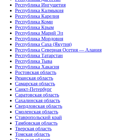
Республика Ингушетия
Республика Калмыкия
Республика Карелия
Республика Коми
Республика Крым
Республика Марий Эл
Республика Мордовия
Республика Саха (Якутия)
Республика Северная Осетия — Алания
Республика Татарстан
Республика Тыва
Республика Хакасия
Ростовская область
Рязанская область
Самарская область
Санкт-Петербург
Саратовская область
Сахалинская область
Свердловская область
Смоленская область
Ставропольский край
Тамбовская область
Тверская область
Томская область
Тульская область