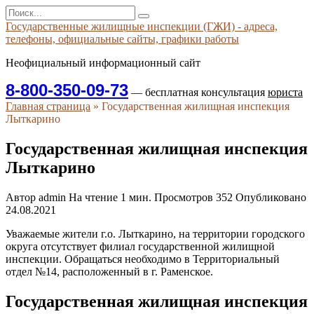
Перейти
Search
к
for:
Государственные жилищные инспекции (ГЖИ) - адреса,
содержанию
телефоны, официальные сайты, графики работы
Неофициальный информационный сайт
8-800-350-09-73
— бесплатная консультация
юриста
Главная страница
»
Государственная жилищная инспекция
Лыткарино
Государственная жилищная инспекция
Лыткарино
Автор
admin
На чтение
1 мин.
Просмотров
352
Опубликовано
24.08.2021
Уважаемые жители г.о. Лыткарино, на территории городского
округа отсутствует филиал государственной жилищной
инспекции. Обращаться необходимо в Территориальный
отдел №14, расположенный в г. Раменское.
Государственная жилищная инспекция