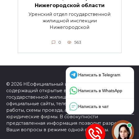
Нижегородской области
Уренский отдел государственной
жилищной инспекции
Нижегородской
0
563
© 2026 НЕофициальный информационный сайт,
содержащий открытые выверенные данные о
государственной жилищной инспекции (ГЖИ):
официальные сайты, телефоны, адреса, графики
работы, схемы проезда, а также ссылки на
юридические фирмы. В совокупности
представленная информация позволит разрешить
Ваши вопросы в режиме одной страницы.