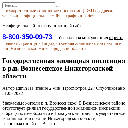
Перейти
Search
к
for:
Государственные жилищные инспекции (ГЖИ) - адреса,
содержанию
телефоны, официальные сайты, графики работы
Неофициальный информационный сайт
8-800-350-09-73
— бесплатная консультация
юриста
Главная страница
»
Государственная жилищная инспекция в
р.п. Вознесенское Нижегородской области
Государственная жилищная инспекция
в р.п. Вознесенское Нижегородской
области
Автор
admin
На чтение
2 мин.
Просмотров
227
Опубликовано
31.05.2022
Уважаемые жители р.п. Вознесенское! В Вознесенском районе
отсутствует филиал государственной жилищной инспекции.
Обращаться необходимо в Выксунский отдел государственной
жилищной инспекции Нижегородской области,
расположенный в г. Выкса.