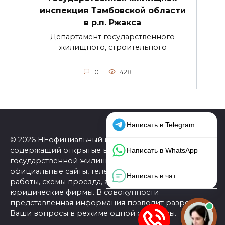
инспекция Тамбовской области
в р.п. Ржакса
Департамент государственного
жилищного, строительного
0
428
© 2026 НЕофициальный информационный сайт,
содержащий открытые выверенные данные о
государственной жилищной инспекции (ГЖИ):
официальные сайты, телефоны, адреса, графики
работы, схемы проезда, а также ссылки на
юридические фирмы. В совокупности
представленная информация позволит разрешить
Ваши вопросы в режиме одной страницы.