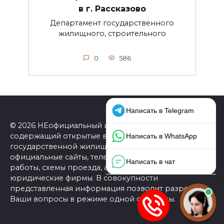
в г. Рассказово
Департамент государственного
жилищного, строительного
0
586
© 2026 НЕофициальный информационный сайт,
содержащий открытые выверенные данные о
государственной жилищной инспекции (ГЖИ):
официальные сайты, телефоны, адреса, графики
работы, схемы проезда, а также ссылки на
юридические фирмы. В совокупности
представленная информация позволит разрешить
Ваши вопросы в режиме одной страницы.