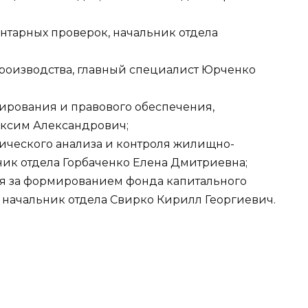
ментарных проверок, начальник отдела
опроизводства, главный специалист Юрченко
нзирования и правового обеспечения,
аксим Александрович;
омического анализа и контроля жилищно-
ик отдела Горбаченко Елена Дмитриевна;
роля за формированием фонда капитального
, начальник отдела Свирко Кирилл Георгиевич.