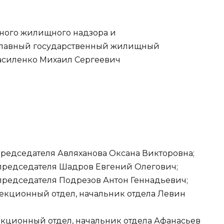
нного жилищного надзора и
 главный государственный жилищный
асиленко Михаил Сергеевич
ь председателя Авляханова Оксана Викторовна;
ь председателя Шадров Евгений Олегович;
ь председателя Подрезов Антон Геннадьевич;
спекционный отдел, начальник отдела Левин
пекционный отдел, начальник отдела Афанасьев