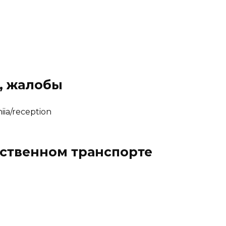
, жалобы
iia/reception
ественном транспорте